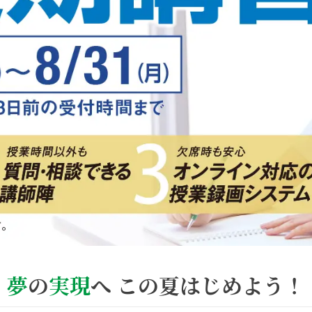
夢
の
実現
へ
この夏はじめよう！