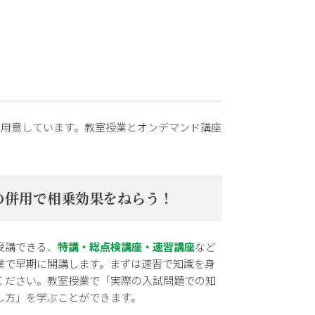
も用意しています。教室授業とオンデマンド講座
の併用で相乗効果をねらう！
受講できる、
特講・総点検講座・速習講座
など
業で早期に開講します。まずは速習で知識を身
ください。教室授業で「実際の入試問題での知
し方」を学ぶことができます。