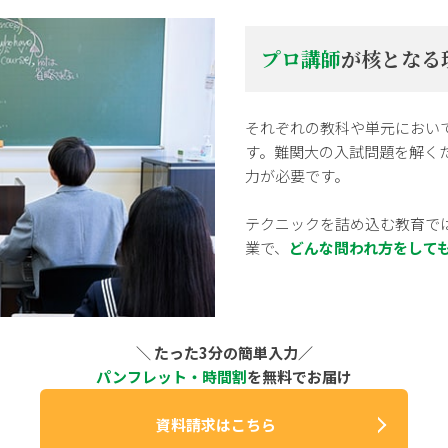
プロ講師
が核となる
それぞれの教科や単元におい
す。難関大の入試問題を解く
力が必要です。
テクニックを詰め込む教育で
業で、
どんな問われ方をして
＼ たった3分の簡単入力／
パンフレット・時間割
を無料でお届け
資料請求はこちら