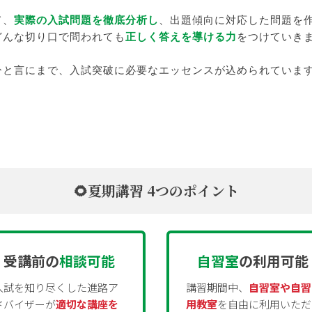
て、
実際の入試問題を徹底分析し
、出題傾向に対応した問題を
どんな切り口で問われても
正しく答えを導ける力
をつけていき
ひと言にまで、入試突破に必要なエッセンスが込められていま
🌻夏期講習 4つのポイント
受講前の
相談可能
自習室
の利用可能
入試を知り尽くした進路ア
講習期間中、
自習室や自習
ドバイザーが
適切な講座を
用教室
を自由に利用いただ