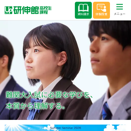
Skip
to
メニュー
資料請求
体験授業
content
難関大入試に必要な学びを、
本質から理解する。