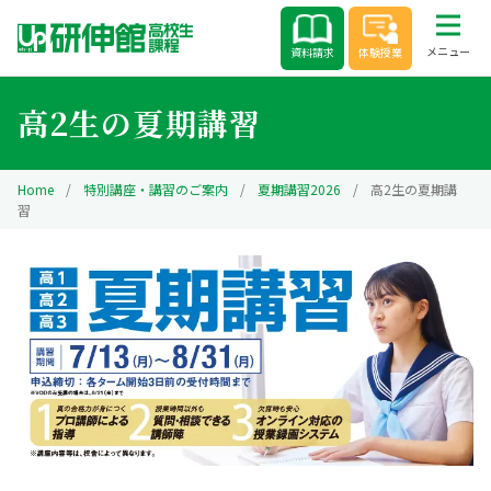
Skip
to
メニュー
資料請求
体験授業
content
高2生の夏期講習
Home
/
特別講座・講習のご案内
/
夏期講習2026
/
高2生の夏期講
習