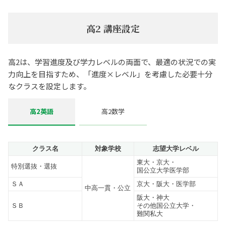
高2 講座設定
高2は、学習進度及び学力レベルの両面で、最適の状況での実
力向上を目指すため、「進度×レベル」を考慮した必要十分
なクラスを設定します。
高2英語
高2数学
クラス名
対象学校
志望大学レベル
東大・京大・
特別選抜・
選抜
国公立大学医学部
ＳＡ
京大・阪大・
医学部
中高一貫・
公立
阪大・神大
ＳＢ
その他国公立大学
・
難関私大