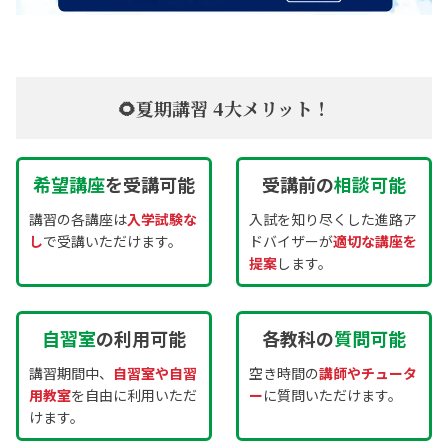
🌻夏期講習 4大メリット！
希望講座
を受講可能
受講前の
相談可能
講習の各講座は
入学試験な
入試を知り尽くした進路ア
し
で受講いただけます。
ドバイザーが
適切な講座を
提案
します。
自習室
の利用可能
各教科の
質問可能
講習期間中、
自習室や自習
空き時間の
講師やチュータ
用教室
を自由に利用いただ
ー
に質問いただけます。
けます。